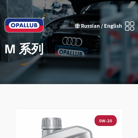
Russian
/
English
M 系列
0W-20