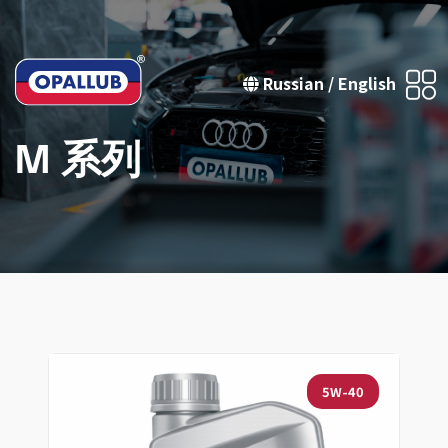
Russian
/
English
M 系列
5W-40